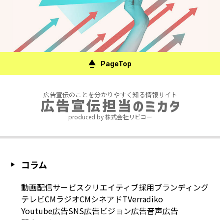
PageTop
広告宣伝のことを分かりやすく知る情報サイト
produced by 株式会社リビコー
コラム
動画配信サービス
クリエイティブ
採用
ブランディング
テレビCM
ラジオCM
シネアド
TVer
radiko
Youtube広告
SNS広告
ビジョン広告
音声広告