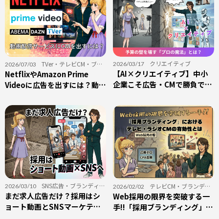
クリエイティブ
TVer
・
テレビCM
・
ブラ
2026/03/17
2026/07/03
【AI×クリエイティブ】中小
ンディング
NetflixやAmazon Prime
・
動画配信サービス
・
採用
企業こそ広告・CMで勝負でき
Videoに広告を出すには？動画
る時代へ。予算の壁を壊す
配信サービスへの広告出稿を
「プロの魔法」とは？
初心者向けに解説
SNS広告
・
ブランディン
テレビCM
・
ブランディ
2026/03/10
2026/02/02
グ
まだ求人広告だけ？採用はシ
・
採用
ング
Web採用の限界を突破する一
・
ラジオCM
・
採用
ョート動画とSNSマーケティ
手!!「採用ブランディング」に
ングに注力すべき理由
おけるテレビ・ラジオCMの有