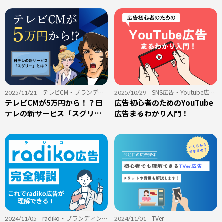
効性とは
テレビCM
・
ブランディ
SNS広告
・
Youtube広
2025/11/21
2025/10/29
ング
テレビCMが5万円から！？日
告
広告初心者のためのYouTube
・
ブランディング
テレの新サービス「スグリ
広告まるわかり入門！
ー」とは？
radiko
・
ブランディン
TVer
2024/11/05
2024/11/01