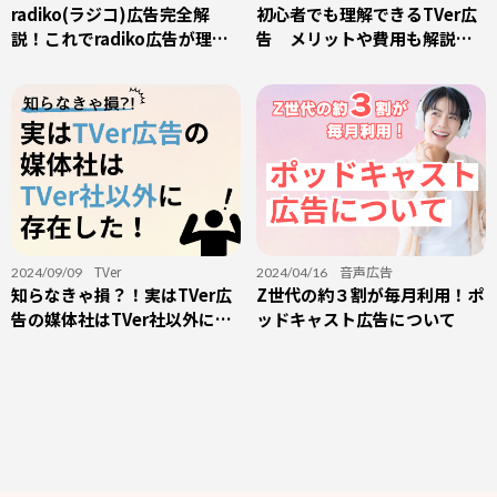
グ
radiko(ラジコ)広告完全解
・
音声広告
初心者でも理解できるTVer広
説！これでradiko広告が理解
告 メリットや費用も解説し
できる！
ます！
TVer
音声広告
2024/09/09
2024/04/16
知らなきゃ損？！実はTVer広
Z世代の約３割が毎月利用！ポ
告の媒体社はTVer社以外に存
ッドキャスト広告について
在した！