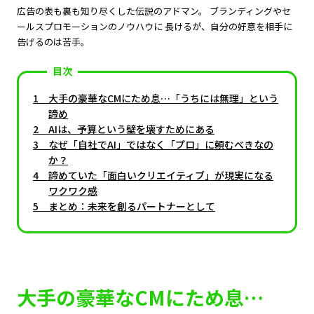
広告の表も裏も知り尽くした伝説のアドマン。 ブランディングやセ
ールスプロモーションのノウハウに 長けるが、自分の好意を相手に
告げるのは苦手。
目次
大手の豪華なCMにため息…「うちには無理」という
諦め
AIは、予算という壁を壊すためにある
なぜ「自社でAI」ではなく「プロ」に頼むべきなの
か？
諦めていた「面白いクリエイティブ」が現実になる
ワクワク感
まとめ：未来を創るパートナーとして
大手の豪華なCMにため息…