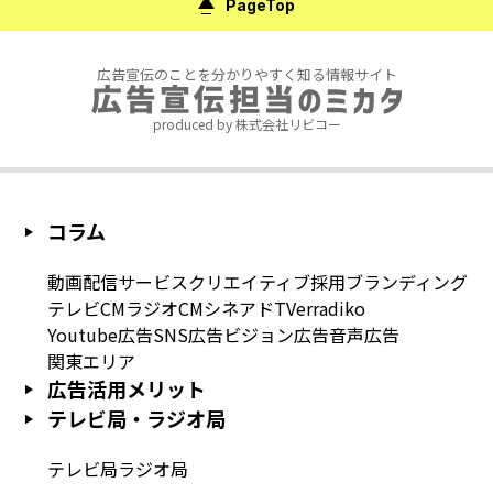
PageTop
広告宣伝のことを分かりやすく知る情報サイト
produced by 株式会社リビコー
コラム
動画配信サービス
クリエイティブ
採用
ブランディング
テレビCM
ラジオCM
シネアド
TVer
radiko
Youtube広告
SNS広告
ビジョン広告
音声広告
関東エリア
広告活用メリット
テレビ局・ラジオ局
テレビ局
ラジオ局