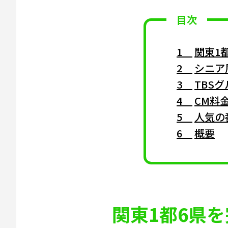
目次
関東1
シニア
TBS
CM料
人気の
概要
関東1都6県