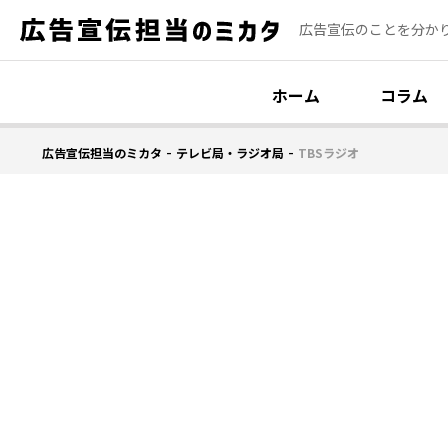
広告宣伝のことを分か
ホーム
コラム
-
-
広告宣伝担当のミカタ
テレビ局・ラジオ局
TBSラジオ