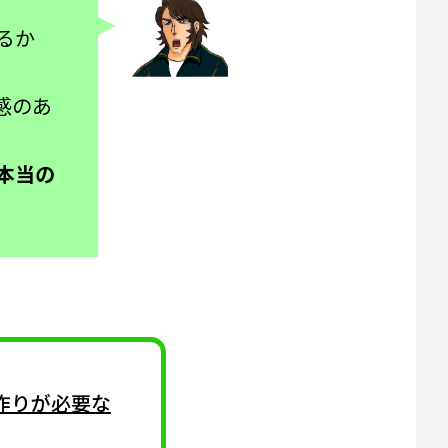
るか
感のあ
本当の
作りが必要な