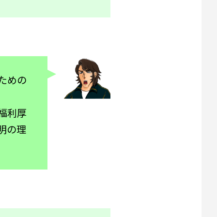
ための
福利厚
明の理