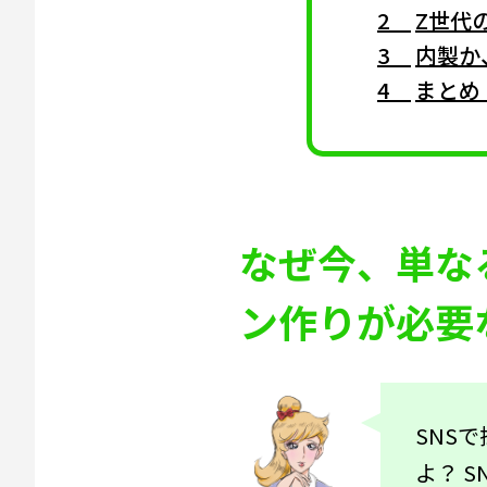
Z世代
内製か
まとめ
なぜ今、単な
ン作りが必要
SNS
よ？ 