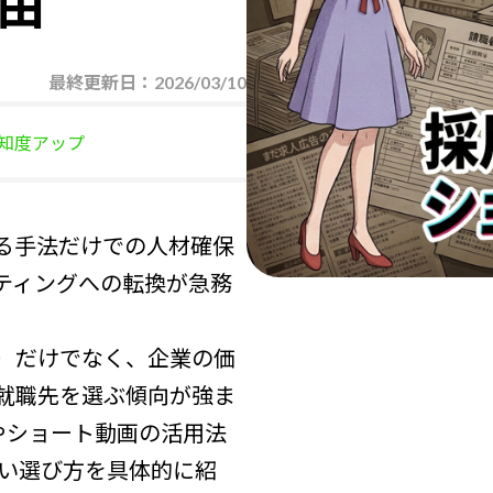
由
最終更新日：
2026/03/10
認知度アップ
る手法だけでの人材確保
ティングへの転換が急務
）だけでなく、企業の価
就職先を選ぶ傾向が強ま
やショート動画の活用法
賢い選び方を具体的に紹