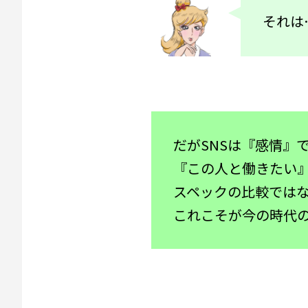
それは
だがSNSは『感情』
『この人と働きたい
スペックの比較では
これこそが今の時代の