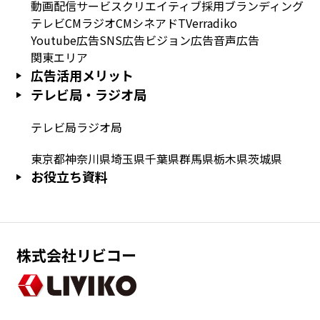
動画配信サービス
クリエイティブ
採用
ブランディング
テレビCM
ラジオCM
シネアド
TVer
radiko
Youtube広告
SNS広告
ビジョン広告
音声広告
関東エリア
広告活用メリット
テレビ局・ラジオ局
テレビ局
ラジオ局
東京都
神奈川県
埼玉県
千葉県
群馬県
栃木県
茨城県
お役立ち資料
株式会社リビコー