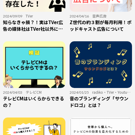
TVer
音声広告
2024/09/09
2024/04/16
知らなきゃ損？！実はTVer広
Z世代の約３割が毎月利用！ポ
告の媒体社はTVer社以外に存
ッドキャスト広告について
在した！
テレビCM
radiko
・
TVer
・
Youtube
2024/04/03
2024/01/25
テレビCMはいくらからできる
広告
音のブランディング「サウン
・
シネアド
・
テレビCM
・
ビジョ
ン広告
・
ラジオCM
の？
ドロゴ」とは？