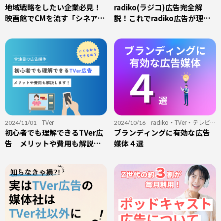
グ
地域戦略をしたい企業必見！
グ
radiko(ラジコ)広告完全解
・
音声広告
映画館でCMを流す「シネア
説！これでradiko広告が理解
ド」
できる！
TVer
radiko
・
TVer
・
テレビ
2024/11/01
2024/10/16
初心者でも理解できるTVer広
CM
ブランディングに有効な広告
・
ブランディング
・
ラジオCM
告 メリットや費用も解説し
媒体４選
ます！