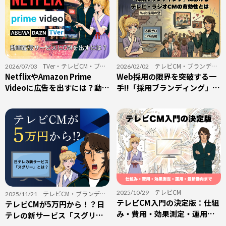
TVer
・
テレビCM
・
ブラ
テレビCM
・
ブランディ
2026/07/03
2026/02/02
ンディング
NetflixやAmazon Prime
・
動画配信サービス
・
採用
ング
Web採用の限界を突破する一
・
ラジオCM
・
採用
Videoに広告を出すには？動画
手!!「採用ブランディング」に
配信サービスへの広告出稿を
おけるテレビ・ラジオCMの有
初心者向けに解説
効性とは
テレビCM
2025/10/29
テレビCM
・
ブランディ
2025/11/21
テレビCM入門の決定版：仕組
ング
テレビCMが5万円から！？日
み・費用・効果測定・運用・
テレの新サービス「スグリ
最新動向まで