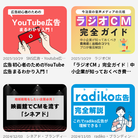
ー」とは？
SNS広告
・
Youtube広
ラジオCM
2025/10/29
2025/10/29
告
広告初心者のためのYouTube
・
ブランディング
「ラジオCM 」完全ガイド｜中
広告まるわかり入門！
小企業が知っておくべき費用
感と出稿のコツをプロが徹底
解説！
シネアド
・
ブランディン
radiko
・
ブランディン
2024/12/03
2024/11/05