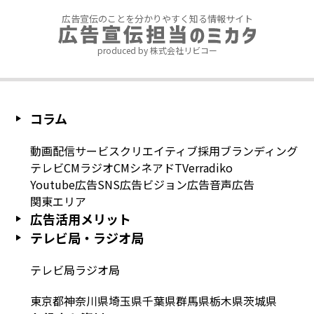
広告宣伝のことを分かりやすく知る情報サイト
produced by 株式会社リビコー
コラム
動画配信サービス
クリエイティブ
採用
ブランディング
テレビCM
ラジオCM
シネアド
TVer
radiko
Youtube広告
SNS広告
ビジョン広告
音声広告
関東エリア
広告活用メリット
テレビ局・ラジオ局
テレビ局
ラジオ局
東京都
神奈川県
埼玉県
千葉県
群馬県
栃木県
茨城県