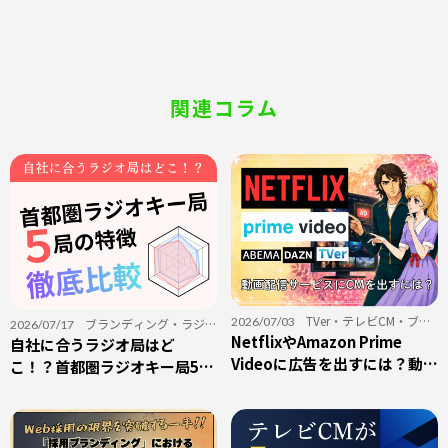
関連コラム
TVer
・
テレビCM
・
ブラ
2026/07/03
ブランディング
・
ラジオ
2026/07/17
ンディング
NetflixやAmazon Prime
・
動画配信サービス
・
採用
CM
自社に合うラジオ局はど
・
関東エリア
・
音声広告
Videoに広告を出すには？動画
こ！？首都圏ラジオキー局5局
配信サービスへの広告出稿を
の特徴・CM料金・選び方を徹
初心者向けに解説
底比較