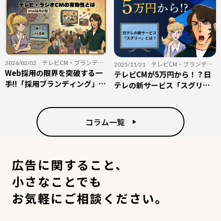
テレビCM
・
ブランディ
2026/02/02
テレビCM
・
ブランディ
2025/11/21
ング
Web採用の限界を突破する一
・
ラジオCM
・
採用
ング
テレビCMが5万円から！？日
手!!「採用ブランディング」に
テレの新サービス「スグリ
おけるテレビ・ラジオCMの有
ー」とは？
効性とは
コラム一覧
広告に関すること、
小さなことでも
お気軽にご相談ください。