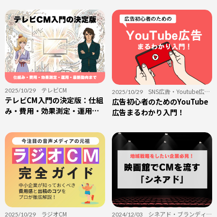
ー」とは？
効性とは
テレビCM
2025/10/29
SNS広告
・
Youtube広
2025/10/29
テレビCM入門の決定版：仕組
告
広告初心者のためのYouTube
・
ブランディング
み・費用・効果測定・運用・
広告まるわかり入門！
最新動向まで
ラジオCM
シネアド
・
ブランディン
2025/10/29
2024/12/03