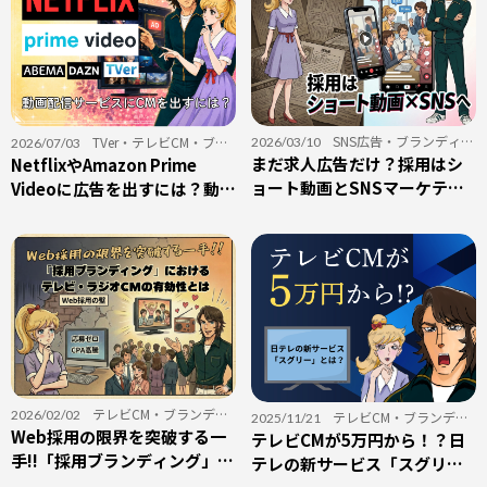
SNS広告
・
ブランディン
TVer
・
テレビCM
・
ブラ
2026/03/10
2026/07/03
グ
まだ求人広告だけ？採用はシ
・
採用
ンディング
NetflixやAmazon Prime
・
動画配信サービス
・
採用
ョート動画とSNSマーケティ
Videoに広告を出すには？動画
ングに注力すべき理由
配信サービスへの広告出稿を
初心者向けに解説
テレビCM
・
ブランディ
2026/02/02
テレビCM
・
ブランディ
2025/11/21
ング
Web採用の限界を突破する一
・
ラジオCM
・
採用
ング
テレビCMが5万円から！？日
手!!「採用ブランディング」に
テレの新サービス「スグリ
おけるテレビ・ラジオCMの有