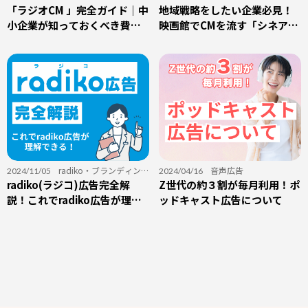
「ラジオCM 」完全ガイド｜中
グ
地域戦略をしたい企業必見！
小企業が知っておくべき費用
映画館でCMを流す「シネア
感と出稿のコツをプロが徹底
ド」
解説！
radiko
・
ブランディン
音声広告
2024/11/05
2024/04/16
グ
radiko(ラジコ)広告完全解
・
音声広告
Z世代の約３割が毎月利用！ポ
説！これでradiko広告が理解
ッドキャスト広告について
できる！