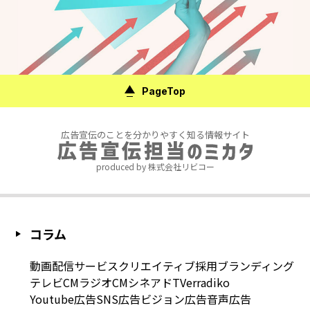
PageTop
広告宣伝のことを分かりやすく知る情報サイト
produced by 株式会社リビコー
コラム
動画配信サービス
クリエイティブ
採用
ブランディング
テレビCM
ラジオCM
シネアド
TVer
radiko
Youtube広告
SNS広告
ビジョン広告
音声広告