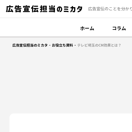
広告宣伝のことを分か
ホーム
コラム
-
-
広告宣伝担当のミカタ
お役立ち資料
テレビ埼玉のCM効果とは？