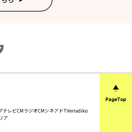
PageTop
グ
テレビCM
ラジオCM
シネアド
TVer
radiko
リア