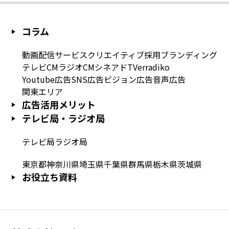
コラム
動画配信サービス
クリエイティブ
採用
ブランディング
テレビCM
ラジオCM
シネアド
TVer
radiko
Youtube広告
SNS広告
ビジョン広告
音声広告
関東エリア
広告活用メリット
テレビ局・ラジオ局
テレビ局
ラジオ局
東京都
神奈川県
埼玉県
千葉県
群馬県
栃木県
茨城県
お役立ち資料