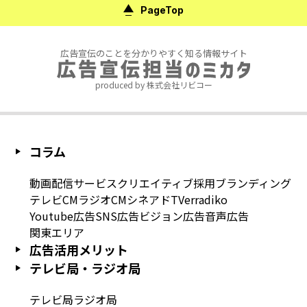
PageTop
広告宣伝のことを分かりやすく知る情報サイト
produced by 株式会社リビコー
コラム
動画配信サービス
クリエイティブ
採用
ブランディング
テレビCM
ラジオCM
シネアド
TVer
radiko
Youtube広告
SNS広告
ビジョン広告
音声広告
関東エリア
広告活用メリット
テレビ局・ラジオ局
テレビ局
ラジオ局