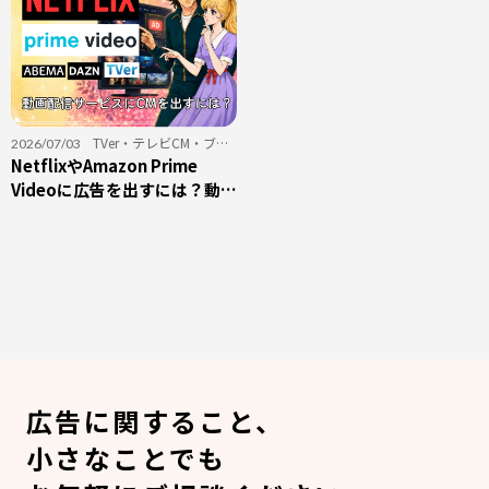
TVer
・
テレビCM
・
ブラ
2026/07/03
ンディング
NetflixやAmazon Prime
・
動画配信サービス
・
採用
Videoに広告を出すには？動画
配信サービスへの広告出稿を
初心者向けに解説
広告に関すること、
小さなことでも