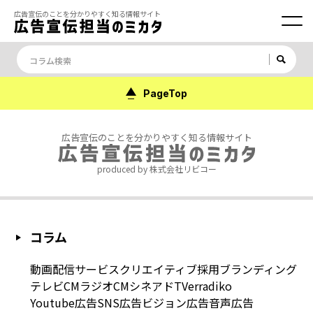
広告宣伝のことを分かりやすく知る情報サイト
PageTop
広告宣伝のことを分かりやすく知る情報サイト
produced by 株式会社リビコー
コラム
動画配信サービス
クリエイティブ
採用
ブランディング
テレビCM
ラジオCM
シネアド
TVer
radiko
Youtube広告
SNS広告
ビジョン広告
音声広告