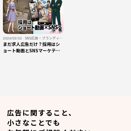
SNS広告
・
ブランディン
2026/03/10
グ
まだ求人広告だけ？採用はシ
・
採用
ョート動画とSNSマーケティ
ングに注力すべき理由
広告に関すること、
小さなことでも