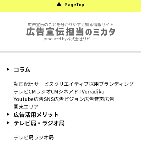
PageTop
広告宣伝のことを分かりやすく知る情報サイト
produced by 株式会社リビコー
コラム
動画配信サービス
クリエイティブ
採用
ブランディング
テレビCM
ラジオCM
シネアド
TVer
radiko
Youtube広告
SNS広告
ビジョン広告
音声広告
関東エリア
広告活用メリット
テレビ局・ラジオ局
テレビ局
ラジオ局