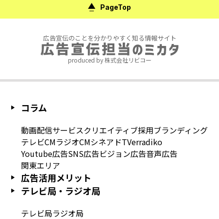
PageTop
広告宣伝のことを分かりやすく知る情報サイト
produced by 株式会社リビコー
コラム
動画配信サービス
クリエイティブ
採用
ブランディング
テレビCM
ラジオCM
シネアド
TVer
radiko
Youtube広告
SNS広告
ビジョン広告
音声広告
関東エリア
広告活用メリット
テレビ局・ラジオ局
テレビ局
ラジオ局